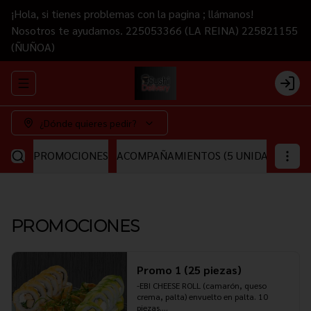
¡Hola, si tienes problemas con la pagina ; llámanos!
Nosotros te ayudamos. 225053366 (LA REINA) 225821155
(ÑUÑOA)
Abrir menu de navegación
Login
¿Dónde quieres pedir?
PROMOCIONES
ACOMPAÑAMIENTOS (5 UNIDADES)
CA
PROMOCIONES
Promo 1 (25 piezas)
-EBI CHEESE ROLL (camarón, queso 
crema, palta) envuelto en palta. 10 
piezas.
