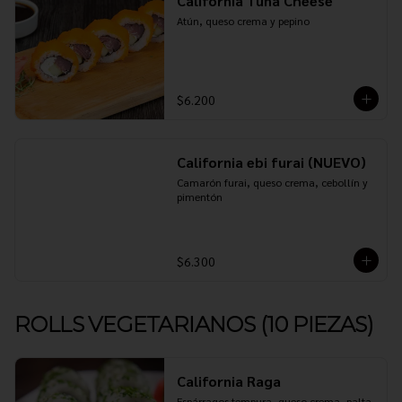
California Tuna Cheese
Atún, queso crema y pepino
$6.200
California ebi furai (NUEVO)
Camarón furai, queso crema, cebollín y 
pimentón
$6.300
ROLLS VEGETARIANOS (10 PIEZAS)
California Raga
Espárragos tempura, queso crema, palta 