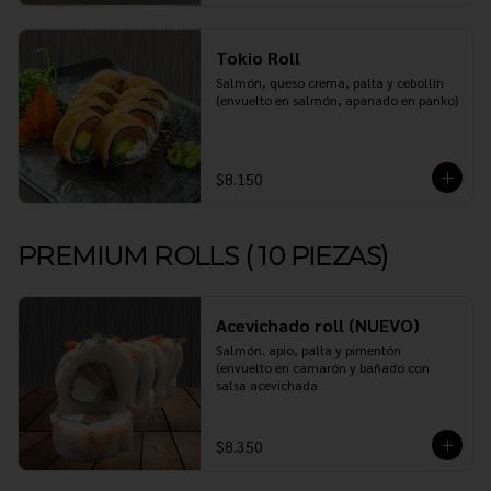
Tokio Roll
Salmón, queso crema, palta y cebollín 
(envuelto en salmón, apanado en panko)
$8.150
PREMIUM ROLLS ( 10 PIEZAS)
Acevichado roll (NUEVO)
Salmón. apio, palta y pimentón 
(envuelto en camarón y bañado con 
salsa acevichada
$8.350