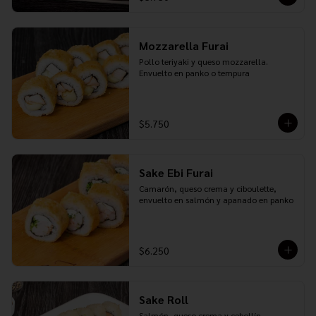
Mozzarella Furai
Pollo teriyaki y queso mozzarella. 
Envuelto en panko o tempura
$5.750
Sake Ebi Furai
Camarón, queso crema y ciboulette, 
envuelto en salmón y apanado en panko
$6.250
Sake Roll
Salmón, queso crema y cebollín. 