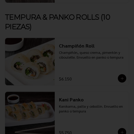
TEMPURA & PANKO ROLLS (10
PIEZAS)
Champiñón Roll
Champiñón, queso crema, pimentón y 
ciboulette. Envuelto en panko o tempura
$6.150
Kani Panko
Kanikama, palta y cebollín. Envuelto en 
panko o tempura
$5.750