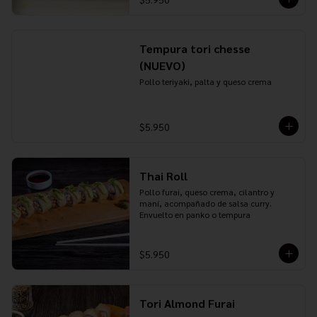
Tempura tori chesse
(NUEVO)
Pollo teriyaki, palta y queso crema
$5.950
Thai Roll
Pollo furai, queso crema, cilantro y 
maní, acompañado de salsa curry. 
Envuelto en panko o tempura
$5.950
Tori Almond Furai