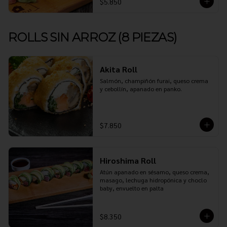
$5.850
ROLLS SIN ARROZ (8 PIEZAS)
Akita Roll
Salmón, champiñón furai, queso crema 
y cebollín, apanado en panko.
$7.850
Hiroshima Roll
Atún apanado en sésamo, queso crema, 
masago, lechuga hidropónica y choclo 
baby, envuelto en palta
$8.350