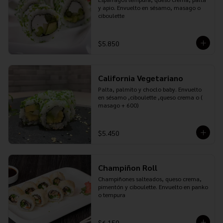
y apio. Envuelto en sésamo, masago o 
ciboulette
$5.850
California Vegetariano
Palta, palmito y choclo baby. Envuelto 
en sésamo ,ciboulette ,queso crema o ( 
masago + 600)
$5.450
Champiñon Roll
Champiñones salteados, queso crema, 
pimentón y ciboulette. Envuelto en panko 
o tempura
$6.150