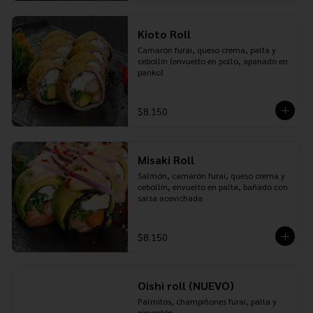
Kioto Roll
Camarón furai, queso crema, palta y 
cebollín (envuelto en pollo, apanado en 
panko)
$8.150
Misaki Roll
Salmón, camarón furai, queso crema y 
cebollín, envuelto en palta, bañado con 
salsa acevichada
$8.150
Oishi roll (NUEVO)
Palmitos, champiñones furai, palta y 
pimentón