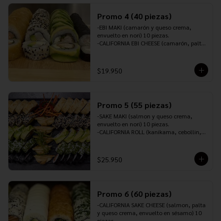
10 piezas.

INCLUYE: 2 PALITOS ,2 SOYA,1 TERIYAKI,1 
Promo 4 (40 piezas)
JENGIBRE Y 1 WASABI.
-EBI MAKI (camarón y queso crema, 
envuelto en nori) 10 piezas.

-CALIFORNIA EBI CHEESE (camarón, palta 
y queso crema, envuelto en sésamo) 10 
piezas.

-TORI ROLL (pollo furai, queso crema y 
$19.950
cebollín, envuelto en palta) 10 piezas.

-SAKEROLL (salmón, queso crema y 
cebollín, envuelto en panko o tempura) 
10 piezas.

Promo 5 (55 piezas)
-INCLUYE: 3 PALITOS, 2 SOYA, 1 TERIYAKI, 
1 JENGIBRE Y 1 WASABI.
-SAKE MAKI (salmon y queso crema, 
envuelto en nori) 10 piezas.

-CALIFORNIA ROLL (kanikama, cebollin, 
palta y queso crema, envuelto en 
sésamo) 10 piezas.

-CALIFORNIA EBI CHEESE (camarón, palta 
$25.950
y queso crema, envuelto en ciboulette) 
10 piezas.

-SAKE CHEESE ROLL (salmón, queso 
crema y ciboulette, envuelto en palta) 10 
Promo 6 (60 piezas)
piezas.

-TORI PANKO (pollo teriyaki, queso 
-CALIFORNIA SAKE CHEESE (salmon, palta 
crema, cebollín, envuelto en panko o 
y queso crema, envuelto en sésamo) 10 
tempura) 10 piezas.

piezas.
