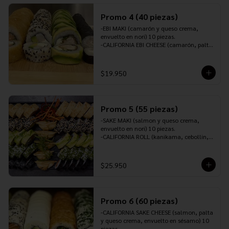
10 piezas.

INCLUYE: 2 PALITOS ,2 SOYA,1 TERIYAKI,1 
Promo 4 (40 piezas)
JENGIBRE Y 1 WASABI.
-EBI MAKI (camarón y queso crema, 
envuelto en nori) 10 piezas.

-CALIFORNIA EBI CHEESE (camarón, palta 
y queso crema, envuelto en sésamo) 10 
piezas.

-TORI ROLL (pollo furai, queso crema y 
$19.950
cebollín, envuelto en palta) 10 piezas.

-SAKEROLL (salmón, queso crema y 
cebollín, envuelto en panko o tempura) 
10 piezas.

Promo 5 (55 piezas)
-INCLUYE: 3 PALITOS, 2 SOYA, 1 TERIYAKI, 
1 JENGIBRE Y 1 WASABI.
-SAKE MAKI (salmon y queso crema, 
envuelto en nori) 10 piezas.

-CALIFORNIA ROLL (kanikama, cebollin, 
palta y queso crema, envuelto en 
sésamo) 10 piezas.

-CALIFORNIA EBI CHEESE (camarón, palta 
$25.950
y queso crema, envuelto en ciboulette) 
10 piezas.

-SAKE CHEESE ROLL (salmón, queso 
crema y ciboulette, envuelto en palta) 10 
Promo 6 (60 piezas)
piezas.

-TORI PANKO (pollo teriyaki, queso 
-CALIFORNIA SAKE CHEESE (salmon, palta 
crema, cebollín, envuelto en panko o 
y queso crema, envuelto en sésamo) 10 
tempura) 10 piezas.

piezas.
