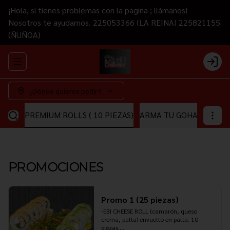
¡Hola, si tienes problemas con la pagina ; llámanos!
Nosotros te ayudamos. 225053366 (LA REINA) 225821155
(ÑUÑOA)
Abrir menu de navegación
Login
¿Dónde quieres pedir?
EZAS)
PREMIUM ROLLS ( 10 PIEZAS)
ARMA TU GOHAN
ARMA
PROMOCIONES
Promo 1 (25 piezas)
-EBI CHEESE ROLL (camarón, queso 
crema, palta) envuelto en palta. 10 
piezas.
