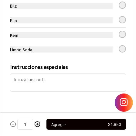
Bilz
$8.250
Pap
Kem
Lomo Saltado Roll
Filete de vacuno, queso crema y 
cebollín, cubierto con cebolla morada, 
Limón Soda
tomate, cilantro y papa hilo
Instrucciones especiales
$8.950
Mango Roll
Camarón furai y queso crema, envuelto 
en mango, cubierto con ceviche de 
salmón
Agregar
$1.850
$8.450