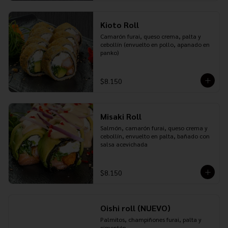
Kioto Roll
Camarón furai, queso crema, palta y 
cebollín (envuelto en pollo, apanado en 
panko)
$8.150
Misaki Roll
Salmón, camarón furai, queso crema y 
cebollín, envuelto en palta, bañado con 
salsa acevichada
$8.150
Oishi roll (NUEVO)
Palmitos, champiñones furai, palta y 
pimentón