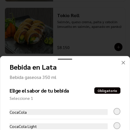
Tokio Roll
Salmón, queso crema, palta y cebollín 
(envuelto en salmón, apanado en panko)
$8.150
Bebida en Lata
PREMIUM ROLLS ( 10 PIEZAS)
Bebida gaseosa 350 ml
Acevichado roll (NUEVO)
Elige el sabor de tu bebida
Obligatorio
Salmón. apio, palta y pimentón 
(envuelto en camarón y bañado con 
Seleccione 1
salsa acevichada
CocaCola
$8.350
CocaCola Light