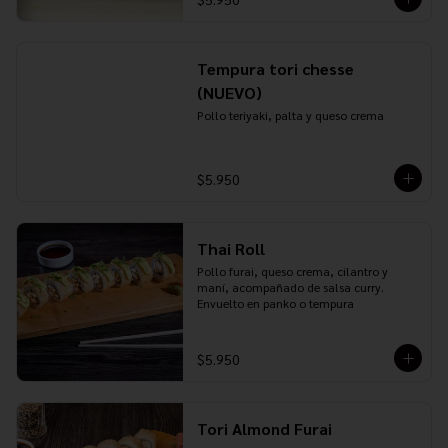
Tempura tori chesse
(NUEVO)
Pollo teriyaki, palta y queso crema
$5.950
Thai Roll
Pollo furai, queso crema, cilantro y 
maní, acompañado de salsa curry. 
Envuelto en panko o tempura
$5.950
Tori Almond Furai