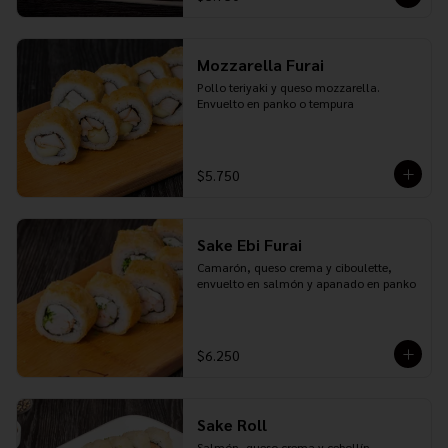
Mozzarella Furai
Pollo teriyaki y queso mozzarella. 
Envuelto en panko o tempura
$5.750
Sake Ebi Furai
Camarón, queso crema y ciboulette, 
envuelto en salmón y apanado en panko
$6.250
Sake Roll
Salmón, queso crema y cebollín. 