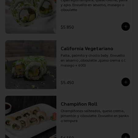
y apio. Envuelto en sésamo, masago o 
ciboulette
$5.850
California Vegetariano
Palta, palmito y choclo baby. Envuelto 
en sésamo ,ciboulette ,queso crema o ( 
masago + 600)
$5.450
Champiñon Roll
Champiñones salteados, queso crema, 
pimentón y ciboulette. Envuelto en panko 
o tempura
$6.150