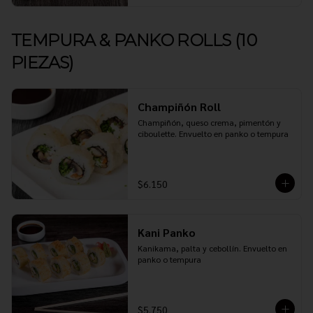
TEMPURA & PANKO ROLLS (10
PIEZAS)
Champiñón Roll
Champiñón, queso crema, pimentón y 
ciboulette. Envuelto en panko o tempura
$6.150
Kani Panko
Kanikama, palta y cebollín. Envuelto en 
panko o tempura
$5.750