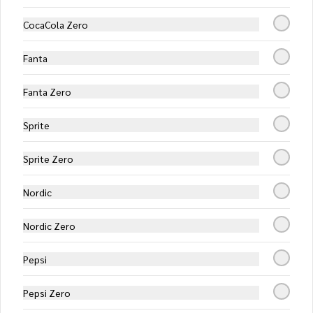
Almond White
CocaCola Zero
Pollo teriyaki, palta y almendras 
tostadas, envuelto en queso crema, 
Fanta
bañado con salsa teriyaki
Fanta Zero
$7.650
Sprite
Ceviche Hot Roll
Sprite Zero
Camarón, queso crema y cebollín, 
apanado en panko y cubierto con 
exquisito ceviche de salmón y camarón.
Nordic
$8.750
Nordic Zero
Pepsi
Ceviche Roll
Camarón furai y palta, cubierto con 
Pepsi Zero
ceviche de salmón