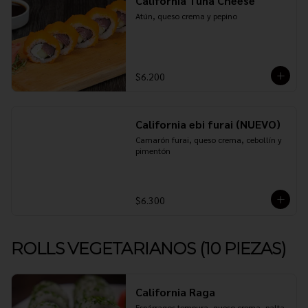
California Tuna Cheese
Atún, queso crema y pepino
$6.200
California ebi furai (NUEVO)
Camarón furai, queso crema, cebollín y 
pimentón
$6.300
ROLLS VEGETARIANOS (10 PIEZAS)
California Raga
Espárragos tempura, queso crema, palta 