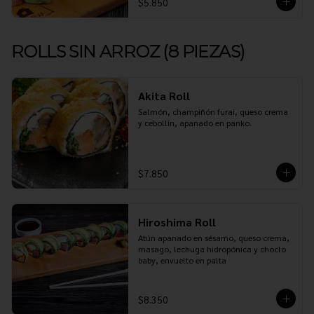
$5.850
ROLLS SIN ARROZ (8 PIEZAS)
Akita Roll
Salmón, champiñón furai, queso crema 
y cebollín, apanado en panko.
$7.850
Hiroshima Roll
Atún apanado en sésamo, queso crema, 
masago, lechuga hidropónica y choclo 
baby, envuelto en palta
$8.350