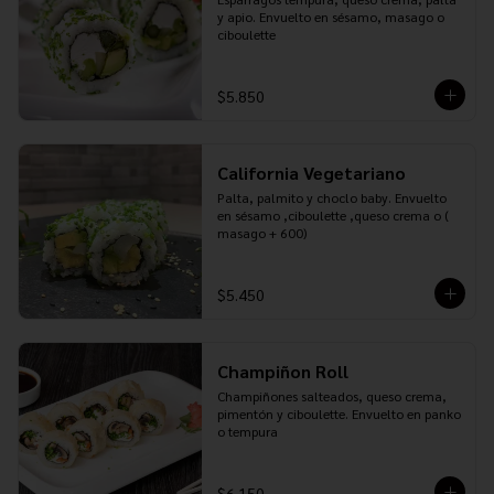
y apio. Envuelto en sésamo, masago o 
ciboulette
$5.850
California Vegetariano
Palta, palmito y choclo baby. Envuelto 
en sésamo ,ciboulette ,queso crema o ( 
masago + 600)
$5.450
Champiñon Roll
Champiñones salteados, queso crema, 
pimentón y ciboulette. Envuelto en panko 
o tempura
$6.150