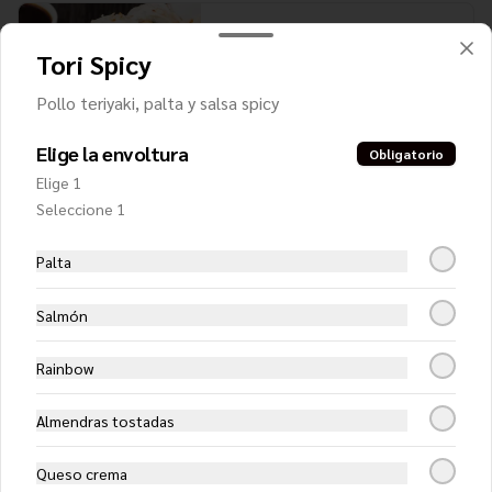
Almond White
Tori Spicy
Pollo teriyaki, palta y almendras 
tostadas, envuelto en queso crema, 
bañado con salsa teriyaki
Pollo teriyaki, palta y salsa spicy
Elige la envoltura
$7.650
Obligatorio
Elige 1
Seleccione 1
Ceviche Hot Roll
Camarón, queso crema y cebollín, 
Palta
apanado en panko y cubierto con 
exquisito ceviche de salmón y camarón.
Salmón
$8.750
Rainbow
Almendras tostadas
Ceviche Roll
Camarón furai y palta, cubierto con 
ceviche de salmón
Queso crema