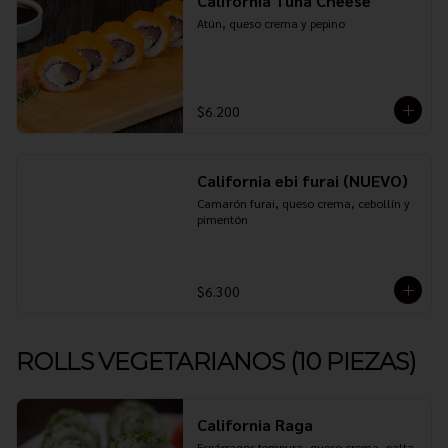
California Tuna Cheese
Atún, queso crema y pepino
$6.200
California ebi furai (NUEVO)
Camarón furai, queso crema, cebollín y 
pimentón
$6.300
ROLLS VEGETARIANOS (10 PIEZAS)
California Raga
Espárragos tempura, queso crema, palta 