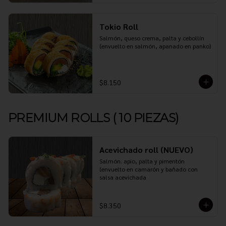
Tokio Roll
Salmón, queso crema, palta y cebollín 
(envuelto en salmón, apanado en panko)
$8.150
PREMIUM ROLLS ( 10 PIEZAS)
Acevichado roll (NUEVO)
Salmón. apio, palta y pimentón 
(envuelto en camarón y bañado con 
salsa acevichada
$8.350