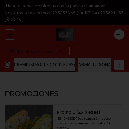
¡Hola, si tienes problemas con la pagina ; llámanos!
Nosotros te ayudamos. 225053366 (LA REINA) 225821155
(ÑUÑOA)
Abrir menu de navegación
Login
¿Dónde quieres pedir?
EZAS)
PREMIUM ROLLS ( 10 PIEZAS)
ARMA TU GOHAN
ARMA
PROMOCIONES
Promo 1 (25 piezas)
-EBI CHEESE ROLL (camarón, queso 
crema, palta) envuelto en palta. 10 
piezas.
