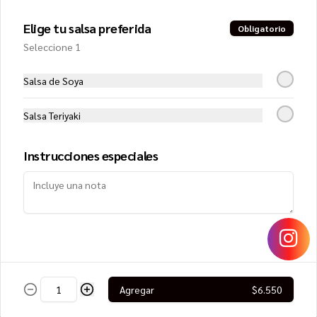
Elige tu salsa preferida
Obligatorio
$8.250
Seleccione 1
Salsa de Soya
Lomo Saltado Roll
Filete de vacuno, queso crema y 
cebollín, cubierto con cebolla morada, 
Salsa Teriyaki
tomate, cilantro y papa hilo
Instrucciones especiales
$8.950
Mango Roll
Camarón furai y queso crema, envuelto 
en mango, cubierto con ceviche de 
salmón
Agregar
$6.550
$8.450