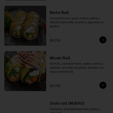
Kioto Roll
Camarón furai, queso crema, palta y 
cebollín (envuelto en pollo, apanado en 
panko)
$8.150
Misaki Roll
Salmón, camarón furai, queso crema y 
cebollín, envuelto en palta, bañado con 
salsa acevichada
$8.150
Oishi roll (NUEVO)
Palmitos, champiñones furai, palta y 
pimentón