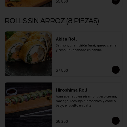
$5.850
ROLLS SIN ARROZ (8 PIEZAS)
Akita Roll
Salmón, champiñón furai, queso crema 
y cebollín, apanado en panko.
$7.850
Hiroshima Roll
Atún apanado en sésamo, queso crema, 
masago, lechuga hidropónica y choclo 
baby, envuelto en palta
$8.350