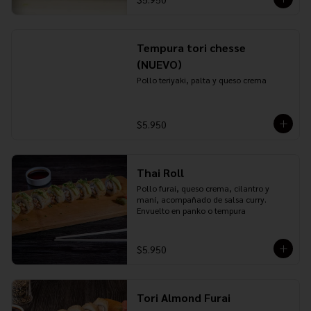
Tempura tori chesse
(NUEVO)
Pollo teriyaki, palta y queso crema
$5.950
Thai Roll
Pollo furai, queso crema, cilantro y 
maní, acompañado de salsa curry. 
Envuelto en panko o tempura
$5.950
Tori Almond Furai