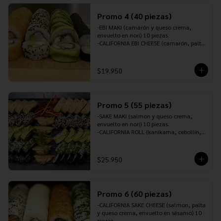
10 piezas.

INCLUYE: 2 PALITOS ,2 SOYA,1 TERIYAKI,1 
Promo 4 (40 piezas)
JENGIBRE Y 1 WASABI.
-EBI MAKI (camarón y queso crema, 
envuelto en nori) 10 piezas.

-CALIFORNIA EBI CHEESE (camarón, palta 
y queso crema, envuelto en sésamo) 10 
piezas.

-TORI ROLL (pollo furai, queso crema y 
$19.950
cebollín, envuelto en palta) 10 piezas.

-SAKEROLL (salmón, queso crema y 
cebollín, envuelto en panko o tempura) 
10 piezas.

Promo 5 (55 piezas)
-INCLUYE: 3 PALITOS, 2 SOYA, 1 TERIYAKI, 
1 JENGIBRE Y 1 WASABI.
-SAKE MAKI (salmon y queso crema, 
envuelto en nori) 10 piezas.

-CALIFORNIA ROLL (kanikama, cebollin, 
palta y queso crema, envuelto en 
sésamo) 10 piezas.

-CALIFORNIA EBI CHEESE (camarón, palta 
$25.950
y queso crema, envuelto en ciboulette) 
10 piezas.

-SAKE CHEESE ROLL (salmón, queso 
crema y ciboulette, envuelto en palta) 10 
Promo 6 (60 piezas)
piezas.

-TORI PANKO (pollo teriyaki, queso 
-CALIFORNIA SAKE CHEESE (salmon, palta 
crema, cebollín, envuelto en panko o 
y queso crema, envuelto en sésamo) 10 
tempura) 10 piezas.

piezas.
