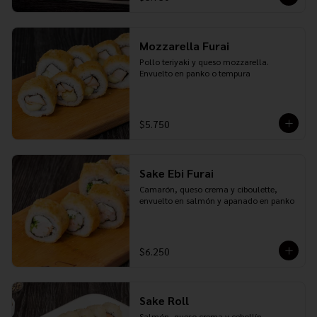
Mozzarella Furai
Pollo teriyaki y queso mozzarella. 
Envuelto en panko o tempura
$5.750
Sake Ebi Furai
Camarón, queso crema y ciboulette, 
envuelto en salmón y apanado en panko
$6.250
Sake Roll
Salmón, queso crema y cebollín. 