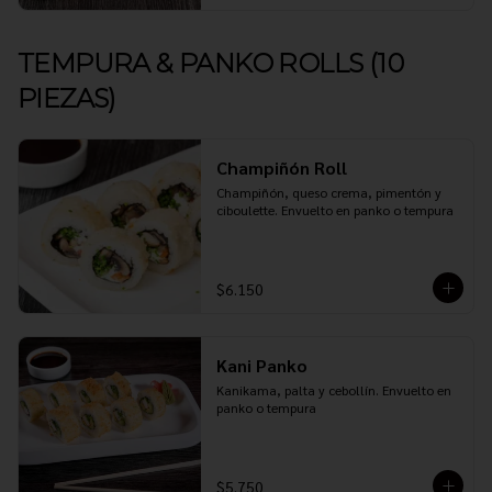
TEMPURA & PANKO ROLLS (10
PIEZAS)
Champiñón Roll
Champiñón, queso crema, pimentón y 
ciboulette. Envuelto en panko o tempura
$6.150
Kani Panko
Kanikama, palta y cebollín. Envuelto en 
panko o tempura
$5.750