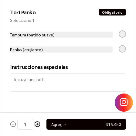
Tori Panko
Obligatorio
$8.250
Seleccione 1
Tempura (batido suave)
Lomo Saltado Roll
Filete de vacuno, queso crema y 
cebollín, cubierto con cebolla morada, 
Panko (crujiente)
tomate, cilantro y papa hilo
Instrucciones especiales
$8.950
Mango Roll
Camarón furai y queso crema, envuelto 
en mango, cubierto con ceviche de 
salmón
Agregar
$16.450
$8.450