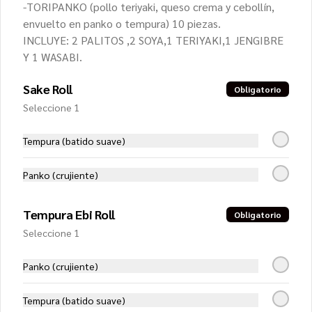
-TORIPANKO (pollo teriyaki, queso crema y cebollín,
Almond White
envuelto en panko o tempura) 10 piezas.
Pollo teriyaki, palta y almendras 
INCLUYE: 2 PALITOS ,2 SOYA,1 TERIYAKI,1 JENGIBRE
tostadas, envuelto en queso crema, 
Y 1 WASABI.
bañado con salsa teriyaki
Sake Roll
Obligatorio
$7.650
Seleccione 1
Tempura (batido suave)
Ceviche Hot Roll
Camarón, queso crema y cebollín, 
apanado en panko y cubierto con 
Panko (crujiente)
exquisito ceviche de salmón y camarón.
Tempura Ebi Roll
Obligatorio
$8.750
Seleccione 1
Panko (crujiente)
Ceviche Roll
Camarón furai y palta, cubierto con 
ceviche de salmón
Tempura (batido suave)