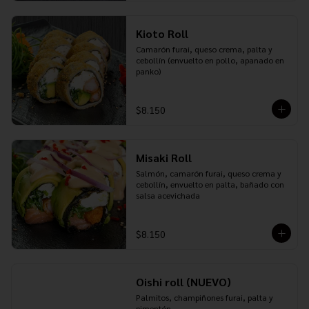
Kioto Roll
Camarón furai, queso crema, palta y 
cebollín (envuelto en pollo, apanado en 
panko)
$8.150
Misaki Roll
Salmón, camarón furai, queso crema y 
cebollín, envuelto en palta, bañado con 
salsa acevichada
$8.150
Oishi roll (NUEVO)
Palmitos, champiñones furai, palta y 
pimentón