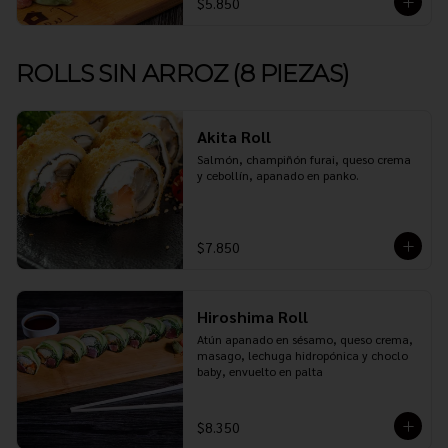
$5.850
ROLLS SIN ARROZ (8 PIEZAS)
Akita Roll
Salmón, champiñón furai, queso crema 
y cebollín, apanado en panko.
$7.850
Hiroshima Roll
Atún apanado en sésamo, queso crema, 
masago, lechuga hidropónica y choclo 
baby, envuelto en palta
$8.350