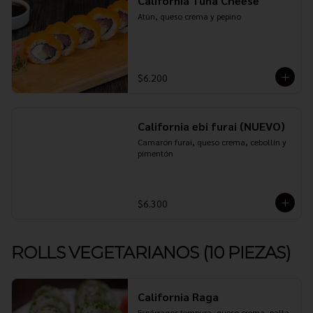
California Tuna Cheese
Atún, queso crema y pepino
$6.200
California ebi furai (NUEVO)
Camarón furai, queso crema, cebollín y 
pimentón
$6.300
ROLLS VEGETARIANOS (10 PIEZAS)
California Raga
Espárragos tempura, queso crema, palta 