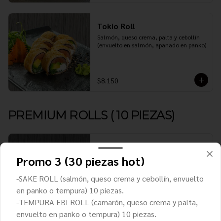
Tokio Roll
Salmón, queso crema, palta y cebollín 
(envuelto en salmón, apanado en panko)
$8.150
PREMIUM ROLLS ( 10 PIEZAS)
Acevichado roll (NUEVO)
Promo 3 (30 piezas hot)
Salmón. apio, palta y pimentón 
(envuelto en camarón y bañado con 
salsa acevichada
-SAKE ROLL (salmón, queso crema y cebollín, envuelto
en panko o tempura) 10 piezas.
$8.350
-TEMPURA EBI ROLL (camarón, queso crema y palta,
envuelto en panko o tempura) 10 piezas.