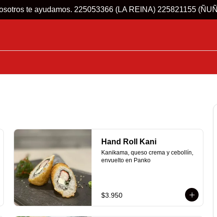
s! Nosotros te ayudamos. 225053366 (LA REINA) 225821155 (ÑU
Hand Roll Kani
Kanikama, queso crema y cebollín, 
envuelto en Panko
$3.950