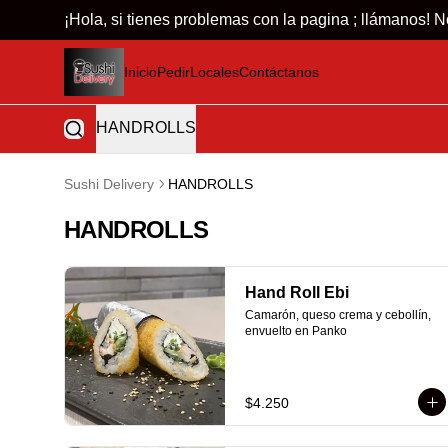
¡Hola, si tienes problemas con la pagina ; llámano
Inicio
Pedir
Locales
Contáctanos
HANDROLLS
Sushi Delivery
HANDROLLS
HANDROLLS
Hand Roll Ebi
Camarón, queso crema y cebollín, 
envuelto en Panko
$4.250