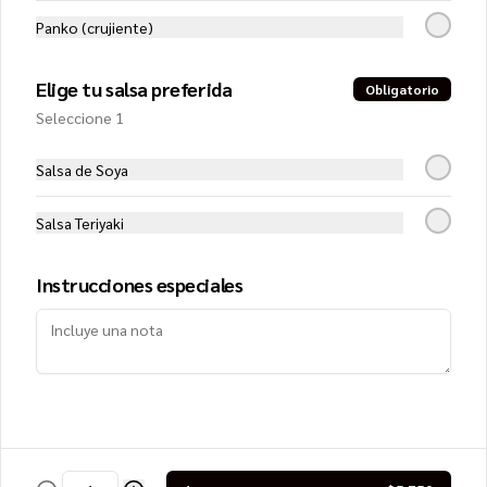
Panko (crujiente)
Elige tu salsa preferida
Obligatorio
Conócenos
Seleccione 1
Zona de despacho
Salsa de Soya
Términos y condiciones
Política de privacidad
Salsa Teriyaki
Instrucciones especiales
Mi cuenta
Pedir
Iniciar sesión
Powered by