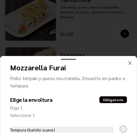
Tori Ebi Furai
Camarón, queso crema y ciboulette. 
Envuelto en pollo, apanado en panko o 
tempura
$6.250
Tori Panko
Pollo teriyaki, queso crema y cebollín. 
Mozzarella Furai
Envuelto en panko o tempura
Pollo teriyaki y queso mozzarella. Envuelto en panko o
tempura
$5.850
Elige la envoltura
Obligatorio
Elige 1
Seleccione 1
Tempura (batido suave)