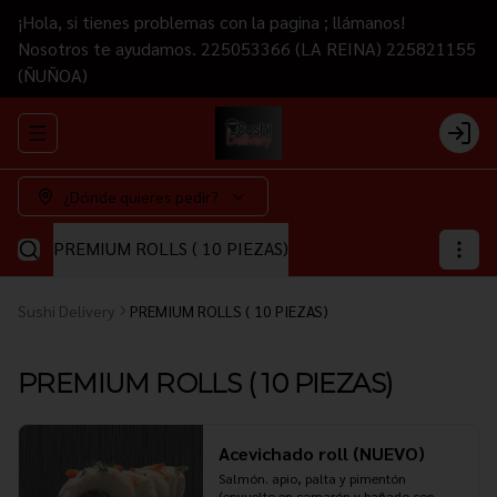
¡Hola, si tienes problemas con la pagina ; llámanos!
Nosotros te ayudamos. 225053366 (LA REINA) 225821155
(ÑUÑOA)
Abrir menu de navegación
Login
¿Dónde quieres pedir?
PREMIUM ROLLS ( 10 PIEZAS)
Sushi Delivery
PREMIUM ROLLS ( 10 PIEZAS)
PREMIUM ROLLS ( 10 PIEZAS)
Acevichado roll (NUEVO)
Salmón. apio, palta y pimentón 
(envuelto en camarón y bañado con 