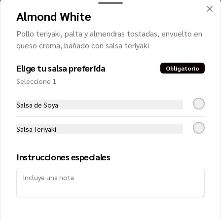
Almond White
Pollo teriyaki, palta y almendras tostadas, envuelto en
queso crema, bañado con salsa teriyaki
Elige tu salsa preferida
Obligatorio
Conócenos
Seleccione 1
Zona de despacho
Salsa de Soya
Términos y condiciones
Política de privacidad
Salsa Teriyaki
Instrucciones especiales
Mi cuenta
Pedir
Iniciar sesión