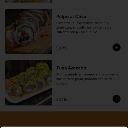
Pulpo al Olivo
Camarón, queso crema, cebollín y 
pimentón, envuelto en nori tempura, 
cubierto con pulpo al olivo
$8.950
Tuna Avocado
Atún apanado en sésamo y queso crema, 
envuelto en palta, bañado con salsa 
unagui
$8.150