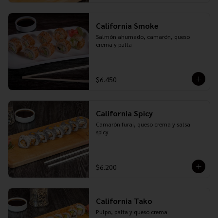
California Smoke
Salmón ahumado, camarón, queso 
crema y palta
$6.450
California Spicy
Camarón furai, queso crema y salsa 
spicy
$6.200
California Tako
Pulpo, palta y queso crema