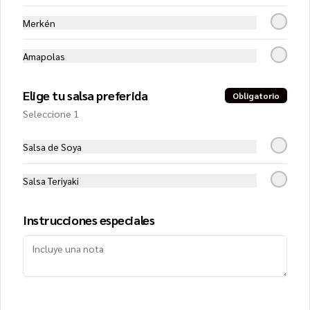
Merkén
Amapolas
Elige tu salsa preferida
Obligatorio
Conócenos
Seleccione 1
Zona de despacho
Salsa de Soya
Términos y condiciones
Política de privacidad
Salsa Teriyaki
Instrucciones especiales
Mi cuenta
Pedir
Iniciar sesión