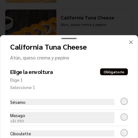
California Tuna Cheese
Atún, queso crema y pepino
California Tuna Cheese
$6.200
Atún, queso crema y pepino
Elige la envoltura
Obligatorio
California ebi furai (NUEVO)
Elige 1
Camarón furai, queso crema, cebollín y 
pimentón
Seleccione 1
Sésamo
$6.300
Masago
+
$1.550
Ciboulette