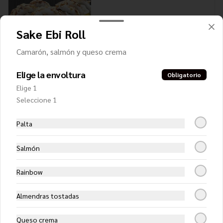
Sake Ebi Roll
$6.450
Camarón, salmón y queso crema
Elige la envoltura
Tuna Roll
Obligatorio
Atún, palta, queso crema y ciboulette
Elige 1
Seleccione 1
Palta
$6.850
Salmón
Rainbow
Almendras tostadas
Queso crema