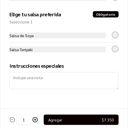
Elige tu salsa preferida
Obligatorio
Conócenos
Seleccione 1
Zona de despacho
Salsa de Soya
Términos y condiciones
Política de privacidad
Salsa Teriyaki
Instrucciones especiales
Mi cuenta
Pedir
Iniciar sesión
Powered by
Agregar
$7.350