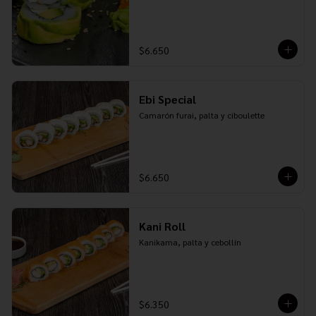
$6.650
Ebi Special
Camarón furai, palta y ciboulette
$6.650
Kani Roll
Kanikama, palta y cebollín
$6.350