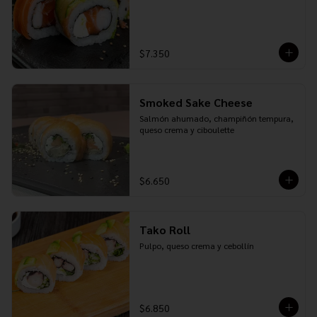
$7.350
Smoked Sake Cheese
Salmón ahumado, champiñón tempura, 
queso crema y ciboulette
$6.650
Tako Roll
Pulpo, queso crema y cebollín
$6.850