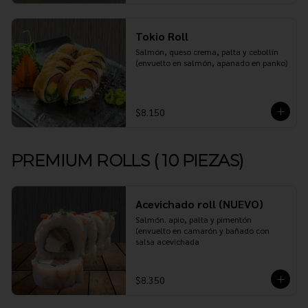
Tokio Roll
Salmón, queso crema, palta y cebollín 
(envuelto en salmón, apanado en panko)
$8.150
PREMIUM ROLLS ( 10 PIEZAS)
Acevichado roll (NUEVO)
Salmón. apio, palta y pimentón 
(envuelto en camarón y bañado con 
salsa acevichada
$8.350