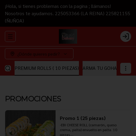
¡Hola, si tienes problemas con la pagina ; llámanos!
Nosotros te ayudamos. 225053366 (LA REINA) 225821155
(ÑUÑOA)
Abrir menu de navegación
Login
¿Dónde quieres pedir?
EZAS)
PREMIUM ROLLS ( 10 PIEZAS)
ARMA TU GOHAN
ARMA
PROMOCIONES
Promo 1 (25 piezas)
-EBI CHEESE ROLL (camarón, queso 
crema, palta) envuelto en palta. 10 
piezas.
