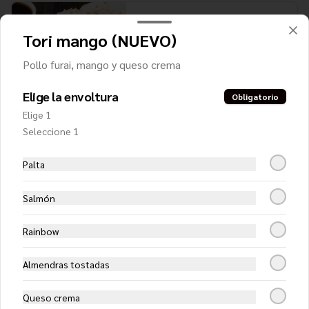
Almond White
Tori mango (NUEVO)
Pollo teriyaki, palta y almendras 
tostadas, envuelto en queso crema, 
bañado con salsa teriyaki
Pollo furai, mango y queso crema
Elige la envoltura
$7.650
Obligatorio
Elige 1
Seleccione 1
Ceviche Hot Roll
Camarón, queso crema y cebollín, 
Palta
apanado en panko y cubierto con 
exquisito ceviche de salmón y camarón.
Salmón
$8.750
Rainbow
Almendras tostadas
Ceviche Roll
Camarón furai y palta, cubierto con 
ceviche de salmón
Queso crema