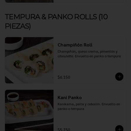
TEMPURA & PANKO ROLLS (10
PIEZAS)
Champiñón Roll
Champiñón, queso crema, pimentón y 
ciboulette. Envuelto en panko o tempura
$6.150
Kani Panko
Kanikama, palta y cebollín. Envuelto en 
panko o tempura
$5.750