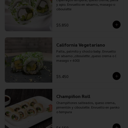
y apio. Envuelto en sésamo, masago o 
ciboulette
$5.850
California Vegetariano
Palta, palmito y choclo baby. Envuelto 
en sésamo ,ciboulette ,queso crema o ( 
masago + 600)
$5.450
Champiñon Roll
Champiñones salteados, queso crema, 
pimentón y ciboulette. Envuelto en panko 
o tempura
$6.150