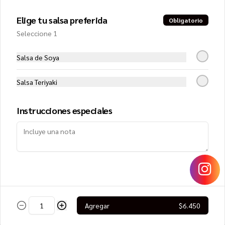
Elige tu salsa preferida
Obligatorio
$8.250
Seleccione 1
Salsa de Soya
Lomo Saltado Roll
Filete de vacuno, queso crema y 
cebollín, cubierto con cebolla morada, 
Salsa Teriyaki
tomate, cilantro y papa hilo
Instrucciones especiales
$8.950
Mango Roll
Camarón furai y queso crema, envuelto 
en mango, cubierto con ceviche de 
salmón
Agregar
$6.450
$8.450