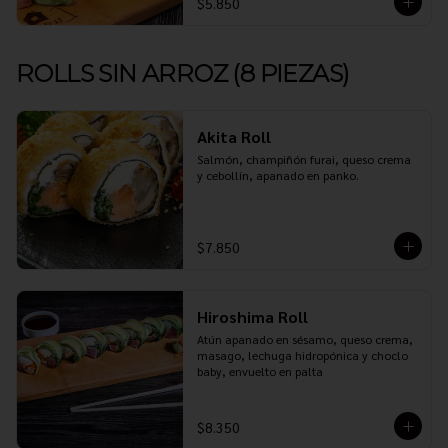
$5.850
ROLLS SIN ARROZ (8 PIEZAS)
Akita Roll
Salmón, champiñón furai, queso crema 
y cebollín, apanado en panko.
$7.850
Hiroshima Roll
Atún apanado en sésamo, queso crema, 
masago, lechuga hidropónica y choclo 
baby, envuelto en palta
$8.350