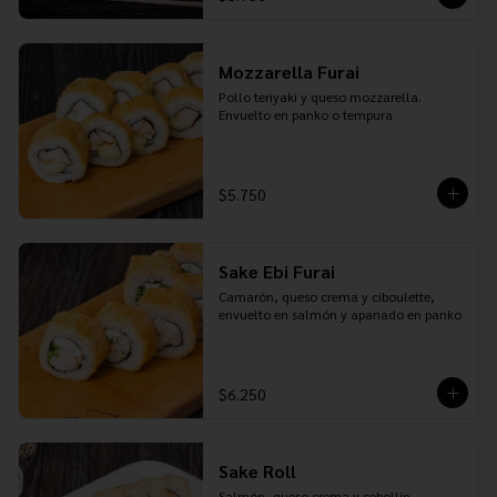
Mozzarella Furai
Pollo teriyaki y queso mozzarella. 
Envuelto en panko o tempura
$5.750
Sake Ebi Furai
Camarón, queso crema y ciboulette, 
envuelto en salmón y apanado en panko
$6.250
Sake Roll
Salmón, queso crema y cebollín. 