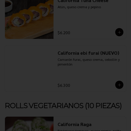
California Tuna Cheese
Atún, queso crema y pepino
$6.200
California ebi furai (NUEVO)
Camarón furai, queso crema, cebollín y 
pimentón
$6.300
ROLLS VEGETARIANOS (10 PIEZAS)
California Raga
Espárragos tempura, queso crema, palta 