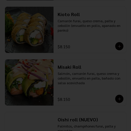
Kioto Roll
Camarón furai, queso crema, palta y 
cebollín (envuelto en pollo, apanado en 
panko)
$8.150
Misaki Roll
Salmón, camarón furai, queso crema y 
cebollín, envuelto en palta, bañado con 
salsa acevichada
$8.150
Oishi roll (NUEVO)
Palmitos, champiñones furai, palta y 
pimentón