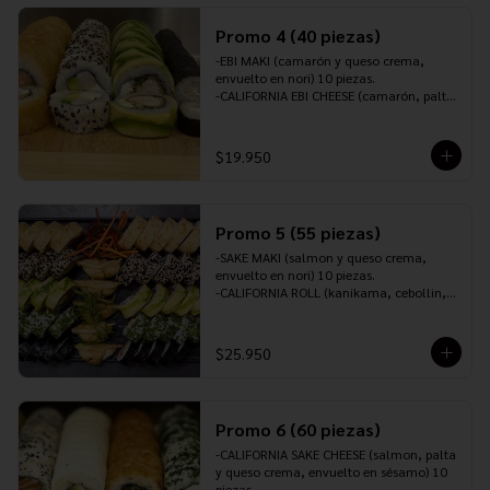
10 piezas.

INCLUYE: 2 PALITOS ,2 SOYA,1 TERIYAKI,1 
Promo 4 (40 piezas)
JENGIBRE Y 1 WASABI.
-EBI MAKI (camarón y queso crema, 
envuelto en nori) 10 piezas.

-CALIFORNIA EBI CHEESE (camarón, palta 
y queso crema, envuelto en sésamo) 10 
piezas.

-TORI ROLL (pollo furai, queso crema y 
$19.950
cebollín, envuelto en palta) 10 piezas.

-SAKEROLL (salmón, queso crema y 
cebollín, envuelto en panko o tempura) 
10 piezas.

Promo 5 (55 piezas)
-INCLUYE: 3 PALITOS, 2 SOYA, 1 TERIYAKI, 
1 JENGIBRE Y 1 WASABI.
-SAKE MAKI (salmon y queso crema, 
envuelto en nori) 10 piezas.

-CALIFORNIA ROLL (kanikama, cebollin, 
palta y queso crema, envuelto en 
sésamo) 10 piezas.

-CALIFORNIA EBI CHEESE (camarón, palta 
$25.950
y queso crema, envuelto en ciboulette) 
10 piezas.

-SAKE CHEESE ROLL (salmón, queso 
crema y ciboulette, envuelto en palta) 10 
Promo 6 (60 piezas)
piezas.

-TORI PANKO (pollo teriyaki, queso 
-CALIFORNIA SAKE CHEESE (salmon, palta 
crema, cebollín, envuelto en panko o 
y queso crema, envuelto en sésamo) 10 
tempura) 10 piezas.

piezas.
