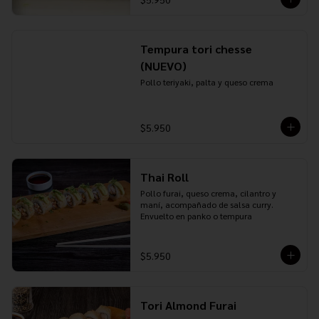
Tempura tori chesse
(NUEVO)
Pollo teriyaki, palta y queso crema
$5.950
Thai Roll
Pollo furai, queso crema, cilantro y 
maní, acompañado de salsa curry. 
Envuelto en panko o tempura
$5.950
Tori Almond Furai