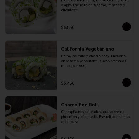
y apio. Envuelto en sésamo, masago o 
ciboulette
$5.850
California Vegetariano
Palta, palmito y choclo baby. Envuelto 
en sésamo ,ciboulette ,queso crema o ( 
masago + 600)
$5.450
Champiñon Roll
Champiñones salteados, queso crema, 
pimentón y ciboulette. Envuelto en panko 
o tempura
$6.150