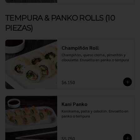
TEMPURA & PANKO ROLLS (10
PIEZAS)
Champiñón Roll
Champiñón, queso crema, pimentón y 
ciboulette. Envuelto en panko o tempura
$6.150
Kani Panko
Kanikama, palta y cebollín. Envuelto en 
panko o tempura
$5.750