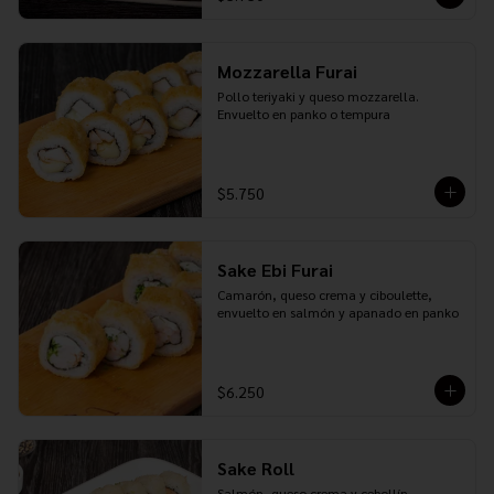
Mozzarella Furai
Pollo teriyaki y queso mozzarella. 
Envuelto en panko o tempura
$5.750
Sake Ebi Furai
Camarón, queso crema y ciboulette, 
envuelto en salmón y apanado en panko
$6.250
Sake Roll
Salmón, queso crema y cebollín. 