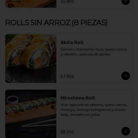
$5.850
ROLLS SIN ARROZ (8 PIEZAS)
Akita Roll
Salmón, champiñón furai, queso crema 
y cebollín, apanado en panko.
$7.850
Hiroshima Roll
Atún apanado en sésamo, queso crema, 
masago, lechuga hidropónica y choclo 
baby, envuelto en palta
$8.350