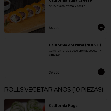
California Tuna Cheese
Atún, queso crema y pepino
$6.200
California ebi furai (NUEVO)
Camarón furai, queso crema, cebollín y 
pimentón
$6.300
ROLLS VEGETARIANOS (10 PIEZAS)
California Raga
Espárragos tempura, queso crema, palta 