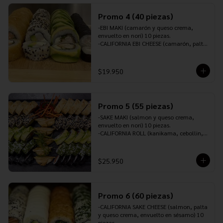
10 piezas.

INCLUYE: 2 PALITOS ,2 SOYA,1 TERIYAKI,1 
Promo 4 (40 piezas)
JENGIBRE Y 1 WASABI.
-EBI MAKI (camarón y queso crema, 
envuelto en nori) 10 piezas.

-CALIFORNIA EBI CHEESE (camarón, palta 
y queso crema, envuelto en sésamo) 10 
piezas.

-TORI ROLL (pollo furai, queso crema y 
$19.950
cebollín, envuelto en palta) 10 piezas.

-SAKEROLL (salmón, queso crema y 
cebollín, envuelto en panko o tempura) 
10 piezas.

Promo 5 (55 piezas)
-INCLUYE: 3 PALITOS, 2 SOYA, 1 TERIYAKI, 
1 JENGIBRE Y 1 WASABI.
-SAKE MAKI (salmon y queso crema, 
envuelto en nori) 10 piezas.

-CALIFORNIA ROLL (kanikama, cebollin, 
palta y queso crema, envuelto en 
sésamo) 10 piezas.

-CALIFORNIA EBI CHEESE (camarón, palta 
$25.950
y queso crema, envuelto en ciboulette) 
10 piezas.

-SAKE CHEESE ROLL (salmón, queso 
crema y ciboulette, envuelto en palta) 10 
Promo 6 (60 piezas)
piezas.

-TORI PANKO (pollo teriyaki, queso 
-CALIFORNIA SAKE CHEESE (salmon, palta 
crema, cebollín, envuelto en panko o 
y queso crema, envuelto en sésamo) 10 
tempura) 10 piezas.

piezas.
