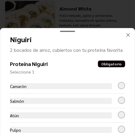
Almond White
Pollo teriyaki, palta y almendras 
tostadas, envuelto en queso crema, 
bañado con salsa teriyaki
Niguiri
$7.650
2 bocados de arroz, cubiertos con tu proteína favorita
Ceviche Hot Roll
Proteína Niguiri
Obligatorio
Camarón, queso crema y cebollín, 
Seleccione 1
apanado en panko y cubierto con 
exquisito ceviche de salmón y camarón.
Camarón
$8.750
Salmón
Atún
Ceviche Roll
Camarón furai y palta, cubierto con 
ceviche de salmón
Pulpo