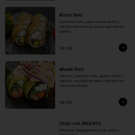
Kioto Roll
Camarón furai, queso crema, palta y 
cebollín (envuelto en pollo, apanado en 
panko)
$8.150
Misaki Roll
Salmón, camarón furai, queso crema y 
cebollín, envuelto en palta, bañado con 
salsa acevichada
$8.150
Oishi roll (NUEVO)
Palmitos, champiñones furai, palta y 
pimentón