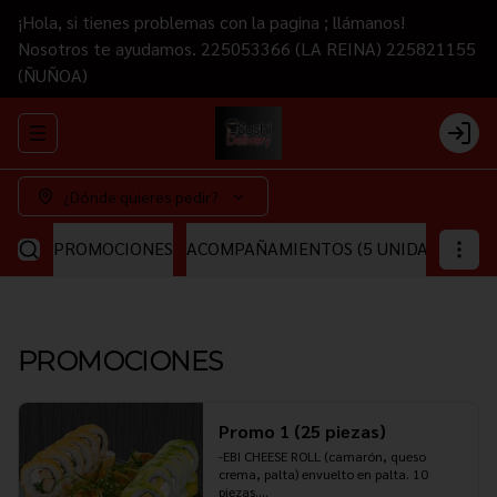
¡Hola, si tienes problemas con la pagina ; llámanos!
Nosotros te ayudamos. 225053366 (LA REINA) 225821155
(ÑUÑOA)
Abrir menu de navegación
Login
¿Dónde quieres pedir?
PROMOCIONES
ACOMPAÑAMIENTOS (5 UNIDADES)
CA
PROMOCIONES
Promo 1 (25 piezas)
-EBI CHEESE ROLL (camarón, queso 
crema, palta) envuelto en palta. 10 
piezas.
