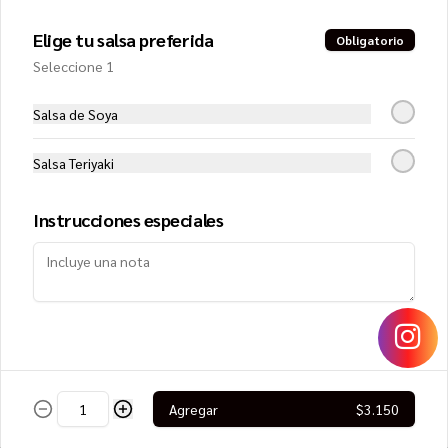
Elige tu salsa preferida
Obligatorio
$8.250
Seleccione 1
Salsa de Soya
Lomo Saltado Roll
Filete de vacuno, queso crema y 
cebollín, cubierto con cebolla morada, 
Salsa Teriyaki
tomate, cilantro y papa hilo
Instrucciones especiales
$8.950
Mango Roll
Camarón furai y queso crema, envuelto 
en mango, cubierto con ceviche de 
salmón
Agregar
$3.150
$8.450