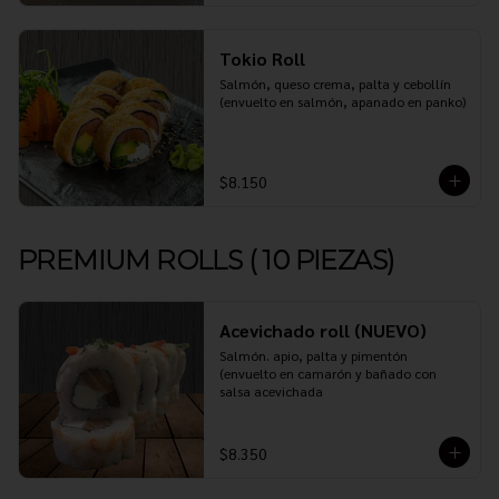
Tokio Roll
Salmón, queso crema, palta y cebollín 
(envuelto en salmón, apanado en panko)
$8.150
PREMIUM ROLLS ( 10 PIEZAS)
Acevichado roll (NUEVO)
Salmón. apio, palta y pimentón 
(envuelto en camarón y bañado con 
salsa acevichada
$8.350