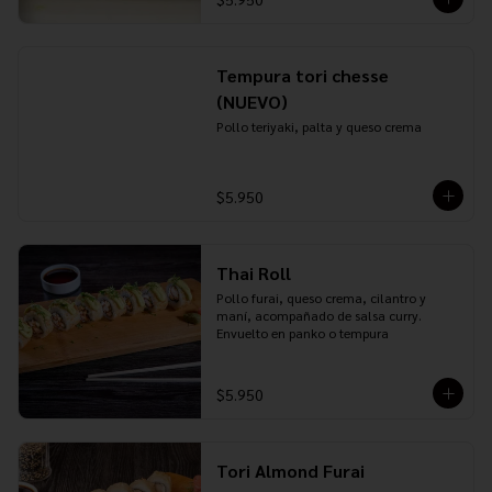
Tempura tori chesse
(NUEVO)
Pollo teriyaki, palta y queso crema
$5.950
Thai Roll
Pollo furai, queso crema, cilantro y 
maní, acompañado de salsa curry. 
Envuelto en panko o tempura
$5.950
Tori Almond Furai