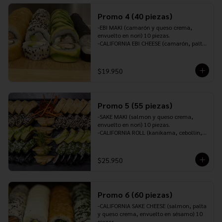
10 piezas.

INCLUYE: 2 PALITOS ,2 SOYA,1 TERIYAKI,1 
Promo 4 (40 piezas)
JENGIBRE Y 1 WASABI.
-EBI MAKI (camarón y queso crema, 
envuelto en nori) 10 piezas.

-CALIFORNIA EBI CHEESE (camarón, palta 
y queso crema, envuelto en sésamo) 10 
piezas.

-TORI ROLL (pollo furai, queso crema y 
$19.950
cebollín, envuelto en palta) 10 piezas.

-SAKEROLL (salmón, queso crema y 
cebollín, envuelto en panko o tempura) 
10 piezas.

Promo 5 (55 piezas)
-INCLUYE: 3 PALITOS, 2 SOYA, 1 TERIYAKI, 
1 JENGIBRE Y 1 WASABI.
-SAKE MAKI (salmon y queso crema, 
envuelto en nori) 10 piezas.

-CALIFORNIA ROLL (kanikama, cebollin, 
palta y queso crema, envuelto en 
sésamo) 10 piezas.

-CALIFORNIA EBI CHEESE (camarón, palta 
$25.950
y queso crema, envuelto en ciboulette) 
10 piezas.

-SAKE CHEESE ROLL (salmón, queso 
crema y ciboulette, envuelto en palta) 10 
Promo 6 (60 piezas)
piezas.

-TORI PANKO (pollo teriyaki, queso 
-CALIFORNIA SAKE CHEESE (salmon, palta 
crema, cebollín, envuelto en panko o 
y queso crema, envuelto en sésamo) 10 
tempura) 10 piezas.

piezas.
