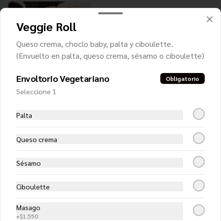
Almond White
Veggie Roll
Pollo teriyaki, palta y almendras 
tostadas, envuelto en queso crema, 
bañado con salsa teriyaki
Queso crema, choclo baby, palta y ciboulette.
(Envuelto en palta, queso crema, sésamo o ciboulette)
$7.650
Envoltorio Vegetariano
Obligatorio
Seleccione 1
Ceviche Hot Roll
Camarón, queso crema y cebollín, 
Palta
apanado en panko y cubierto con 
exquisito ceviche de salmón y camarón.
Queso crema
$8.750
Sésamo
Ciboulette
Ceviche Roll
Camarón furai y palta, cubierto con 
Masago
ceviche de salmón
+
$1.550