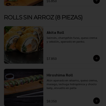
$5.850
ROLLS SIN ARROZ (8 PIEZAS)
Akita Roll
Salmón, champiñón furai, queso crema 
y cebollín, apanado en panko.
$7.850
Hiroshima Roll
Atún apanado en sésamo, queso crema, 
masago, lechuga hidropónica y choclo 
baby, envuelto en palta
$8.350