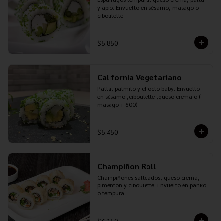
y apio. Envuelto en sésamo, masago o 
ciboulette
$5.850
California Vegetariano
Palta, palmito y choclo baby. Envuelto 
en sésamo ,ciboulette ,queso crema o ( 
masago + 600)
$5.450
Champiñon Roll
Champiñones salteados, queso crema, 
pimentón y ciboulette. Envuelto en panko 
o tempura
$6.150