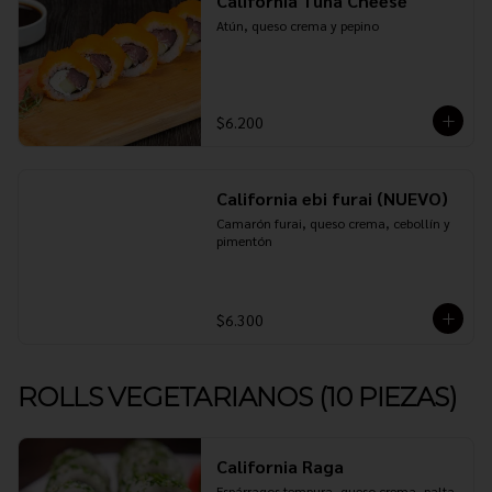
California Tuna Cheese
Atún, queso crema y pepino
$6.200
California ebi furai (NUEVO)
Camarón furai, queso crema, cebollín y 
pimentón
$6.300
ROLLS VEGETARIANOS (10 PIEZAS)
California Raga
Espárragos tempura, queso crema, palta 