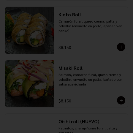
Kioto Roll
Camarón furai, queso crema, palta y 
cebollín (envuelto en pollo, apanado en 
panko)
$8.150
Misaki Roll
Salmón, camarón furai, queso crema y 
cebollín, envuelto en palta, bañado con 
salsa acevichada
$8.150
Oishi roll (NUEVO)
Palmitos, champiñones furai, palta y 
pimentón