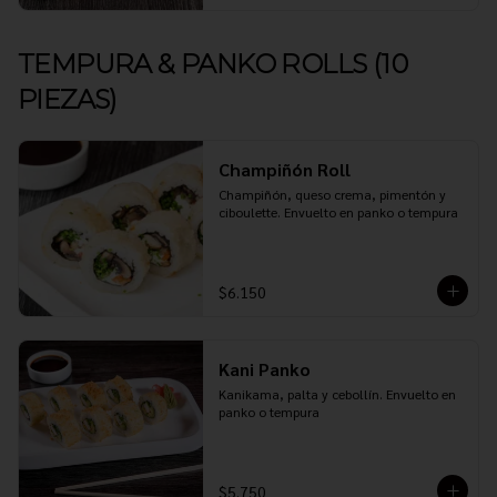
TEMPURA & PANKO ROLLS (10
PIEZAS)
Champiñón Roll
Champiñón, queso crema, pimentón y 
ciboulette. Envuelto en panko o tempura
$6.150
Kani Panko
Kanikama, palta y cebollín. Envuelto en 
panko o tempura
$5.750