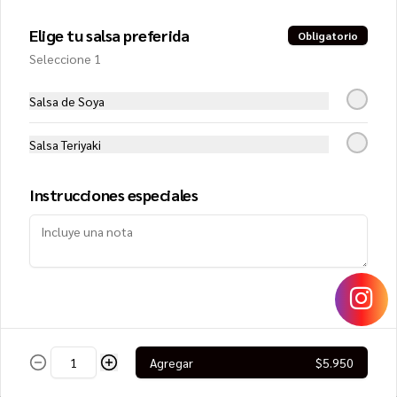
Elige tu salsa preferida
Obligatorio
$8.250
Seleccione 1
Salsa de Soya
Lomo Saltado Roll
Filete de vacuno, queso crema y 
cebollín, cubierto con cebolla morada, 
Salsa Teriyaki
tomate, cilantro y papa hilo
Instrucciones especiales
$8.950
Mango Roll
Camarón furai y queso crema, envuelto 
en mango, cubierto con ceviche de 
salmón
Agregar
$5.950
$8.450