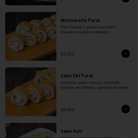
Mozzarella Furai
Pollo teriyaki y queso mozzarella. 
Envuelto en panko o tempura
$5.750
Sake Ebi Furai
Camarón, queso crema y ciboulette, 
envuelto en salmón y apanado en panko
$6.250
Sake Roll
Salmón, queso crema y cebollín. 