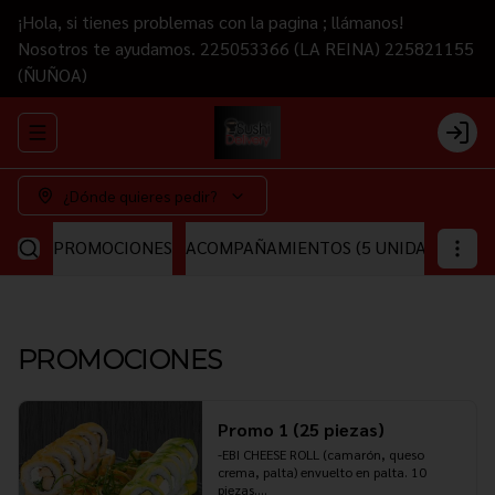
¡Hola, si tienes problemas con la pagina ; llámanos!
Nosotros te ayudamos. 225053366 (LA REINA) 225821155
(ÑUÑOA)
Abrir menu de navegación
Login
¿Dónde quieres pedir?
PROMOCIONES
ACOMPAÑAMIENTOS (5 UNIDADES)
CA
PROMOCIONES
Promo 1 (25 piezas)
-EBI CHEESE ROLL (camarón, queso 
crema, palta) envuelto en palta. 10 
piezas.
