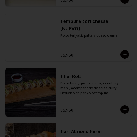
Tempura tori chesse
(NUEVO)
Pollo teriyaki, palta y queso crema
$5.950
Thai Roll
Pollo furai, queso crema, cilantro y 
maní, acompañado de salsa curry. 
Envuelto en panko o tempura
$5.950
Tori Almond Furai