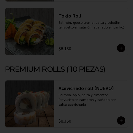
Tokio Roll
Salmón, queso crema, palta y cebollín 
(envuelto en salmón, apanado en panko)
$8.150
PREMIUM ROLLS ( 10 PIEZAS)
Acevichado roll (NUEVO)
Salmón. apio, palta y pimentón 
(envuelto en camarón y bañado con 
salsa acevichada
$8.350