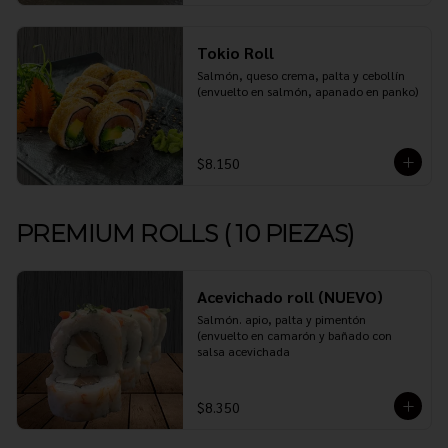
Tokio Roll
Salmón, queso crema, palta y cebollín 
(envuelto en salmón, apanado en panko)
$8.150
PREMIUM ROLLS ( 10 PIEZAS)
Acevichado roll (NUEVO)
Salmón. apio, palta y pimentón 
(envuelto en camarón y bañado con 
salsa acevichada
$8.350