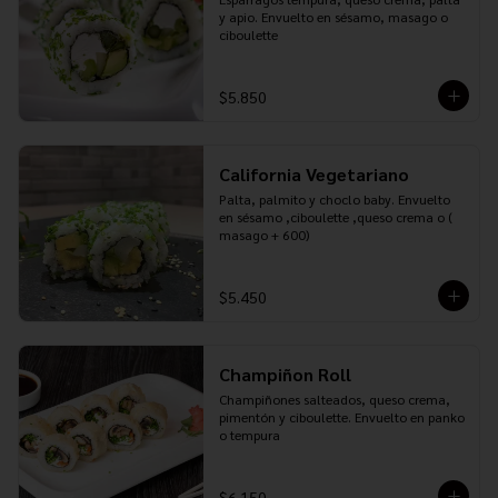
y apio. Envuelto en sésamo, masago o 
ciboulette
$5.850
California Vegetariano
Palta, palmito y choclo baby. Envuelto 
en sésamo ,ciboulette ,queso crema o ( 
masago + 600)
$5.450
Champiñon Roll
Champiñones salteados, queso crema, 
pimentón y ciboulette. Envuelto en panko 
o tempura
$6.150