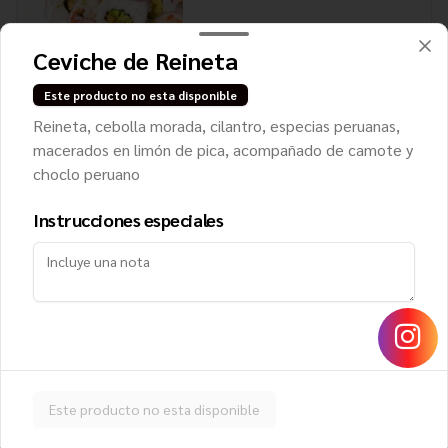
$8.250
Ceviche de Reineta
Este producto no esta disponible
Lomo Saltado Roll
Reineta, cebolla morada, cilantro, especias peruanas,
Filete de vacuno, queso crema y 
macerados en limón de pica, acompañado de camote y
cebollín, cubierto con cebolla morada, 
choclo peruano
tomate, cilantro y papa hilo
Instrucciones especiales
$8.950
Mango Roll
Camarón furai y queso crema, envuelto 
en mango, cubierto con ceviche de 
salmón
Este producto no esta disponible
$8.450