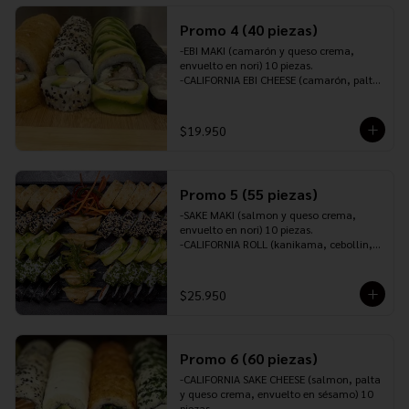
10 piezas.

INCLUYE: 2 PALITOS ,2 SOYA,1 TERIYAKI,1 
Promo 4 (40 piezas)
JENGIBRE Y 1 WASABI.
-EBI MAKI (camarón y queso crema, 
envuelto en nori) 10 piezas.

-CALIFORNIA EBI CHEESE (camarón, palta 
y queso crema, envuelto en sésamo) 10 
piezas.

-TORI ROLL (pollo furai, queso crema y 
$19.950
cebollín, envuelto en palta) 10 piezas.

-SAKEROLL (salmón, queso crema y 
cebollín, envuelto en panko o tempura) 
10 piezas.

Promo 5 (55 piezas)
-INCLUYE: 3 PALITOS, 2 SOYA, 1 TERIYAKI, 
1 JENGIBRE Y 1 WASABI.
-SAKE MAKI (salmon y queso crema, 
envuelto en nori) 10 piezas.

-CALIFORNIA ROLL (kanikama, cebollin, 
palta y queso crema, envuelto en 
sésamo) 10 piezas.

-CALIFORNIA EBI CHEESE (camarón, palta 
$25.950
y queso crema, envuelto en ciboulette) 
10 piezas.

-SAKE CHEESE ROLL (salmón, queso 
crema y ciboulette, envuelto en palta) 10 
Promo 6 (60 piezas)
piezas.

-TORI PANKO (pollo teriyaki, queso 
-CALIFORNIA SAKE CHEESE (salmon, palta 
crema, cebollín, envuelto en panko o 
y queso crema, envuelto en sésamo) 10 
tempura) 10 piezas.

piezas.
