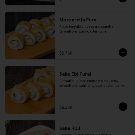
Mozzarella Furai
Pollo teriyaki y queso mozzarella. 
Envuelto en panko o tempura
$5.750
Sake Ebi Furai
Camarón, queso crema y ciboulette, 
envuelto en salmón y apanado en panko
$6.250
Sake Roll
Salmón, queso crema y cebollín. 