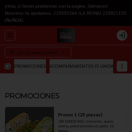
¡Hola, si tienes problemas con la pagina ; llámanos!
Nosotros te ayudamos. 225053366 (LA REINA) 225821155
(ÑUÑOA)
Abrir menu de navegación
Login
¿Dónde quieres pedir?
PROMOCIONES
ACOMPAÑAMIENTOS (5 UNIDADES)
CA
PROMOCIONES
Promo 1 (25 piezas)
-EBI CHEESE ROLL (camarón, queso 
crema, palta) envuelto en palta. 10 
piezas.
