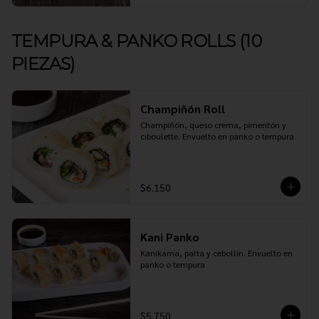
TEMPURA & PANKO ROLLS (10
PIEZAS)
Champiñón Roll
Champiñón, queso crema, pimentón y 
ciboulette. Envuelto en panko o tempura
$6.150
Kani Panko
Kanikama, palta y cebollín. Envuelto en 
panko o tempura
$5.750