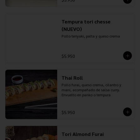
Tempura tori chesse
(NUEVO)
Pollo teriyaki, palta y queso crema
$5.950
Thai Roll
Pollo furai, queso crema, cilantro y 
maní, acompañado de salsa curry. 
Envuelto en panko o tempura
$5.950
Tori Almond Furai