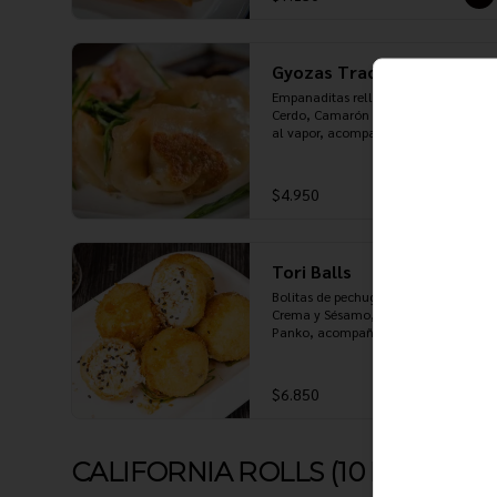
Gyozas Tradicionales
Empanaditas rellenas de Pollo, 
Cerdo, Camarón o Verduras, cocidas 
al vapor, acompañadas de salsa 
Ponzu
$4.950
Tori Balls
Bolitas de pechuga de Pollo, Queso 
Crema y Sésamo, apanadas en 
Panko, acompañadas de salsa 
Teriyaki
$6.850
CALIFORNIA ROLLS (10 PIEZAS)