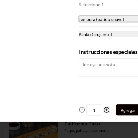
Seleccione 1
California Roll
Tempura (batido suave)
Kanikama, cebollín, palta y queso 
crema
Panko (crujiente)
$5.850
Instrucciones especiales
California Smoke
Salmón ahumado, camarón, queso 
crema y palta
$6.450
Agregar
California Tako
Pulpo, palta y queso crema