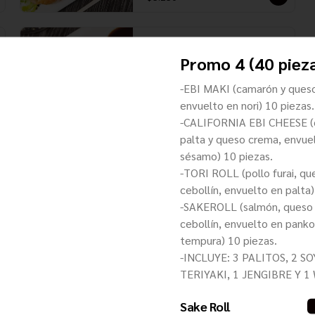
Mozzarella Ebi Furai
Promo 4 (40 piez
Camarones Ecuatorianos, envueltos 
en Queso Mozzarella, apanados en 
Panko, acompañados de salsa 
-EBI MAKI (camarón y ques
Unagui
envuelto en nori) 10 piezas.
-CALIFORNIA EBI CHEESE (
$7.150
palta y queso crema, envue
sésamo) 10 piezas.
Tori Furai
-TORI ROLL (pollo furai, qu
cebollín, envuelto en palta)
Filetes de pechuga de Pollo, 
apanados en Panko, acompañados 
-SAKEROLL (salmón, queso
de salsa Teriyaki
cebollín, envuelto en panko
tempura) 10 piezas.
$6.450
-INCLUYE: 3 PALITOS, 2 SO
TERIYAKI, 1 JENGIBRE Y 1
Sake Roll