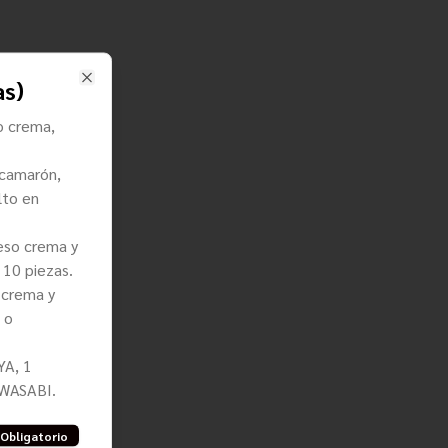
as)
Close
o crema,
camarón,
lto en
eso crema y
 10 piezas.
 crema y
 o
YA, 1
 WASABI.
Obligatorio