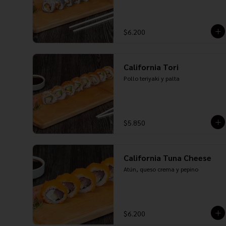
$6.200
California Tori
Pollo teriyaki y palta
$5.850
California Tuna Cheese
Atún, queso crema y pepino
$6.200