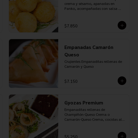
queso crema y palta, envuelto en 
crema y sésamo, apanadas en 
panko o tempura) 10 piezas.

Panko, acompañadas con salsa 
INCLUYE: 7 PALITOS, 5 SOYA, 3 
Unagui
TERIYAKI, 3 JENGIBRE Y 2 WASABI.
$7.850
Empanadas Camarón
Queso
Crujientes Empanaditas rellenas de 
Camarón y Queso
$7.150
Gyozas Premium
Empanaditas rellenas de 
Champiñón-Queso Crema o 
Camarón-Queso Crema, cocidas al 
vapor, acompañadas de salsa Ponzu
$5.250