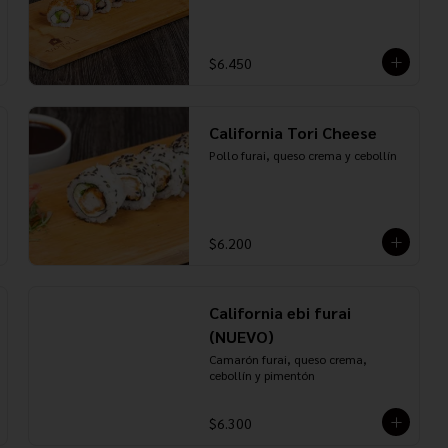
$6.450
California Tori Cheese
Pollo furai, queso crema y cebollín
$6.200
California ebi furai
(NUEVO)
Camarón furai, queso crema, 
cebollín y pimentón
$6.300