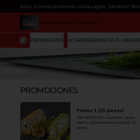
¡Hola, si tienes problemas con la pagina ; llámanos!
Inicio
Pedir
Locales
Contáctanos
PROMOCIONES
ACOMPAÑAMIENTOS (5 UNIDAD
PROMOCIONES
Promo 1 (25 piezas)
-EBI CHEESE ROLL (camarón, queso 
crema, palta) envuelto en palta. 10 
piezas.

-TORI PANKO (pollo teriyaki, queso 
crema, cebollín) envuelto en panko 