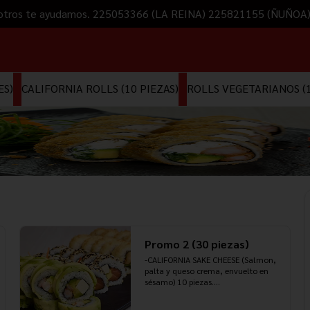
 Nosotros te ayudamos. 225053366 (LA REINA) 225821155 (ÑUÑOA
ES)
CALIFORNIA ROLLS (10 PIEZAS)
ROLLS VEGETARIANOS (1
Promo 2 (30 piezas)
-CALIFORNIA SAKE CHEESE (Salmon, 
palta y queso crema, envuelto en 
sésamo) 10 piezas.

-EBI CHEESE ROLL (camarón, palta y 
queso crema, envuelto en palta) 10 