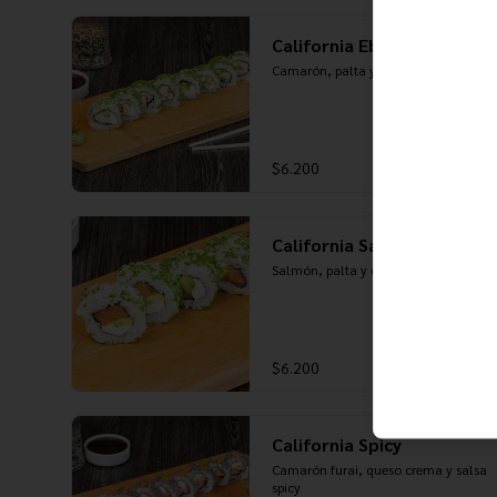
California Ebi Cheese
Camarón, palta y queso crema
$6.200
California Sake Cheese
Salmón, palta y queso crema
$6.200
California Spicy
Camarón furai, queso crema y salsa 
spicy