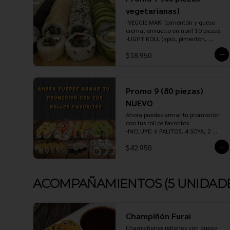
-TORI PANKO (pollo teriyaki, queso 
vegetarianas)
crema, cebollín, envuelto en panko 
-VEGGIE MAKI (pimentón y queso 
o tempura) 10 piezas.

crema, envuelto en nori) 10 piezas.

-GYOZAS (pollo, cerdo, camarón o 
-LIGHT ROLL (apio, pimentón, 
verdura) 5 unidades.

champiñon y cebollin, envuelto en 
-INCLUYE:  4 PALITOS, 3 SOYA, 1 
$18.950
sésamo) 10 piezas.

TERIYAKI, 1 JENGIBRE Y 1 WASABI.
-VEGGIE ROLL (choclo baby, queso 
crema, palta y ciboulette, envuelto 
en palta) 10 piezas.

-CHAMPIÑON ROLL (champiñón, 
Promo 9 (80 piezas)
pimentón, queso crema y ciboulette, 
NUEVO
envuelto en panko o tempura) 10 
piezas.

Ahora puedes armar tu promoción 
INCLUYE: 3 PALITOS, 2 SOYA, 1 
con tus rollos favoritos

TERIYAKI, 1 JENGIBRE Y 1 WASABI.
-INCLUYE: 6 PALITOS, 4 SOYA, 2 
TERIYAKI, 3 JENGIBRE Y 2 WASABI.
$42.950
ACOMPAÑAMIENTOS (5 UNIDADE
Champiñón Furai
Champiñones rellenos con queso 