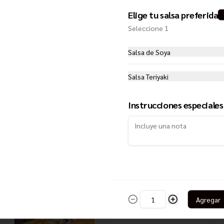
Elige tu salsa preferida
California Roll
Seleccione 1
Kanikama, cebollín, palta y queso 
crema
Salsa de Soya
$5.850
Salsa Teriyaki
Instrucciones especiales
California Smoke
Salmón ahumado, camarón, queso 
crema y palta
$6.450
Agregar
California Tako
Pulpo, palta y queso crema