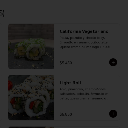
S)
California Vegetariano
Palta, palmito y choclo baby. 
Envuelto en sésamo ,ciboulette 
,queso crema o ( masago + 600)
$5.450
Light Roll
Apio, pimentón, champiñones 
salteados, cebollín. Envuelto en 
palta, queso crema, sésamo o 
ciboulette
$5.850