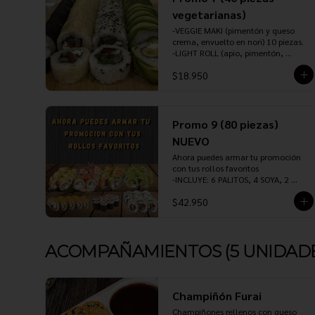
-TORI PANKO (pollo teriyaki, queso 
vegetarianas)
crema, cebollín, envuelto en panko 
-VEGGIE MAKI (pimentón y queso 
o tempura) 10 piezas.

crema, envuelto en nori) 10 piezas.

-GYOZAS (pollo, cerdo, camarón o 
-LIGHT ROLL (apio, pimentón, 
verdura) 5 unidades.

champiñon y cebollin, envuelto en 
-INCLUYE:  4 PALITOS, 3 SOYA, 1 
$18.950
sésamo) 10 piezas.

TERIYAKI, 1 JENGIBRE Y 1 WASABI.
-VEGGIE ROLL (choclo baby, queso 
crema, palta y ciboulette, envuelto 
en palta) 10 piezas.

-CHAMPIÑON ROLL (champiñón, 
Promo 9 (80 piezas)
pimentón, queso crema y ciboulette, 
NUEVO
envuelto en panko o tempura) 10 
piezas.

Ahora puedes armar tu promoción 
INCLUYE: 3 PALITOS, 2 SOYA, 1 
con tus rollos favoritos

TERIYAKI, 1 JENGIBRE Y 1 WASABI.
-INCLUYE: 6 PALITOS, 4 SOYA, 2 
TERIYAKI, 3 JENGIBRE Y 2 WASABI.
$42.950
ACOMPAÑAMIENTOS (5 UNIDADE
Champiñón Furai
Champiñones rellenos con queso 