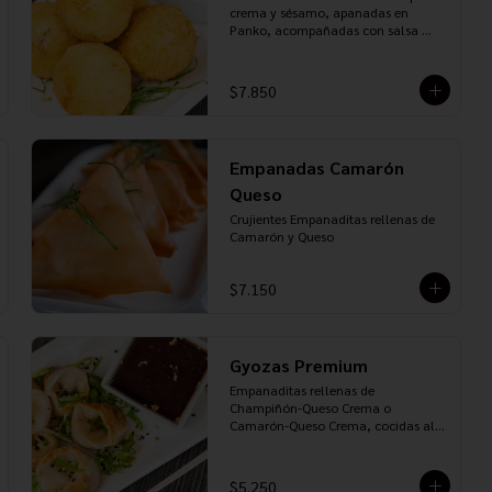
queso crema y palta, envuelto en 
crema y sésamo, apanadas en 
panko o tempura) 10 piezas.

Panko, acompañadas con salsa 
INCLUYE: 7 PALITOS, 5 SOYA, 3 
Unagui
TERIYAKI, 3 JENGIBRE Y 2 WASABI.
$7.850
Empanadas Camarón
Queso
Crujientes Empanaditas rellenas de 
Camarón y Queso
$7.150
Gyozas Premium
Empanaditas rellenas de 
Champiñón-Queso Crema o 
Camarón-Queso Crema, cocidas al 
vapor, acompañadas de salsa Ponzu
$5.250