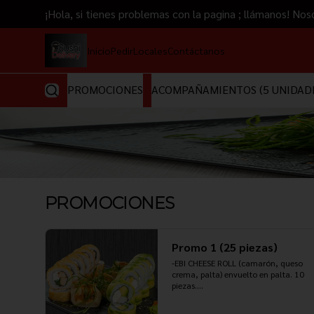
¡Hola, si tienes problemas con la pagina ; llámanos!
Inicio
Pedir
Locales
Contáctanos
PROMOCIONES
ACOMPAÑAMIENTOS (5 UNIDAD
PROMOCIONES
Promo 1 (25 piezas)
-EBI CHEESE ROLL (camarón, queso 
crema, palta) envuelto en palta. 10 
piezas.

-TORI PANKO (pollo teriyaki, queso 
crema, cebollín) envuelto en panko 