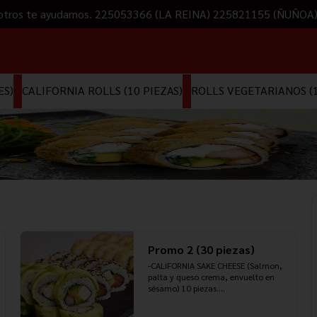
 Nosotros te ayudamos. 225053366 (LA REINA) 225821155 (ÑUÑOA
ES)
CALIFORNIA ROLLS (10 PIEZAS)
ROLLS VEGETARIANOS (1
Promo 2 (30 piezas)
-CALIFORNIA SAKE CHEESE (Salmon, 
palta y queso crema, envuelto en 
sésamo) 10 piezas.

-EBI CHEESE ROLL (camarón, palta y 
queso crema, envuelto en palta) 10 