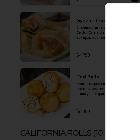
Gyozas Tradicionales
Empanaditas rellenas de Pollo, 
Cerdo, Camarón o Verduras, cocidas 
al vapor, acompañadas de salsa 
Ponzu
$4.950
Tori Balls
Bolitas de pechuga de Pollo, Queso 
Crema y Sésamo, apanadas en 
Panko, acompañadas de salsa 
Teriyaki
$6.850
CALIFORNIA ROLLS (10 PIEZAS)