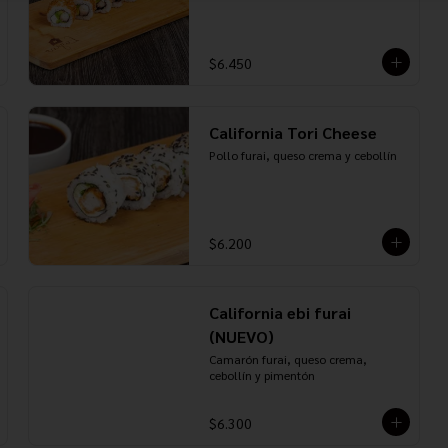
$6.450
California Tori Cheese
Pollo furai, queso crema y cebollín
$6.200
California ebi furai
(NUEVO)
Camarón furai, queso crema, 
cebollín y pimentón
$6.300