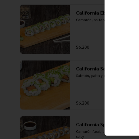
California Ebi Cheese
Camarón, palta y queso crema
$6.200
California Sake Cheese
Salmón, palta y queso crema
$6.200
California Spicy
Camarón furai, queso crema y salsa 
spicy