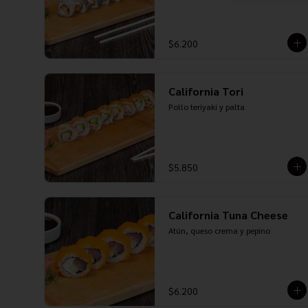
$6.200
California Tori
Pollo teriyaki y palta
$5.850
California Tuna Cheese
Atún, queso crema y pepino
$6.200