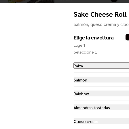
Sake Cheese Roll
Mozzarella Ebi Furai
Salmón, queso crema y cibo
Camarones Ecuatorianos, envueltos 
en Queso Mozzarella, apanados en 
Panko, acompañados de salsa 
Elige la envoltura
Unagui
Elige 1
$7.150
Seleccione 1
Palta
Tori Furai
Filetes de pechuga de Pollo, 
Salmón
apanados en Panko, acompañados 
de salsa Teriyaki
Rainbow
$6.450
Almendras tostadas
Queso crema